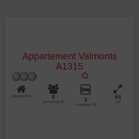
Appartement Valmonts
A1315
8
64
Appartement
3
personnes
m2
chambres