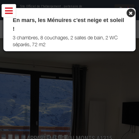
Site Officiel de l'hébergement
, partenaire de
Office de Tourisme Les Menuires
En mars, les Ménuires c'est neige et soleil
APPARTEMENT FORTIN LES MENUIRES
!
3 chambres, 8 couchages, 2 salles de bain, 2 WC
séparés, 72 m2
APPARTEMENT VALMONTS A1315